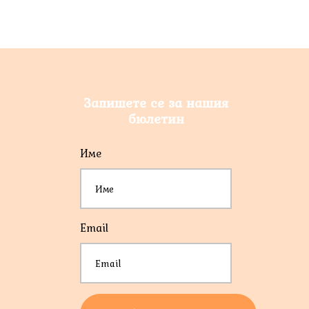
Запишете се за нашия
бюлетин
Име
*
Email
*