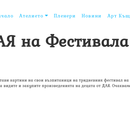
ачало
Ателието
Пленери
Новини
Арт Къщ
АЯ на Фестивала
стави картини на свои възпитаници на тридневния фестивал на 
а видите и закупите произведенията на децата от ДАЯ. Очакваме