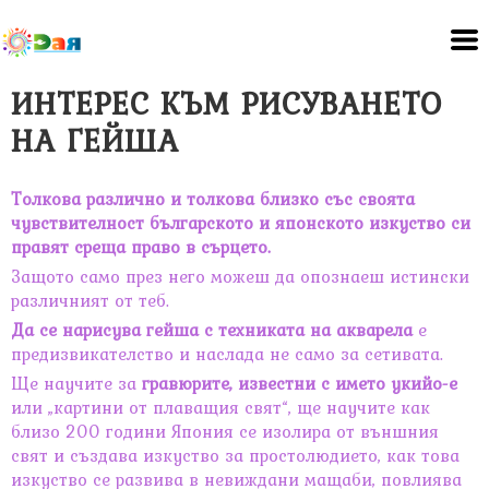
ИНТЕРЕС КЪМ РИСУВАНЕТО
НА ГЕЙША
Толкова различно и толкова близко със своята
чувствителност българското и японското изкуство си
правят среща право в сърцето.
Защото само през него можеш да опознаеш истински
различният от теб.
Да се нарисува гейша с техниката на акварела
е
предизвикателство и наслада не само за сетивата.
Ще научите
за
гравюрите, известни с името укийо-е
или „картини от плаващия свят“, ще научите как
близо 200 години Япония се изолира от външния
свят и създава изкуство за простолюдието, как това
изкуство се развива в невиждани мащаби,
повлиява