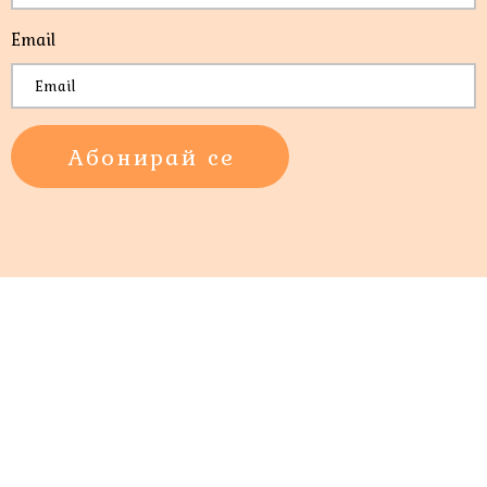
Email
*
Абонирай се