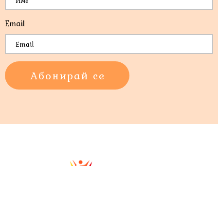
Email
*
Абонирай се