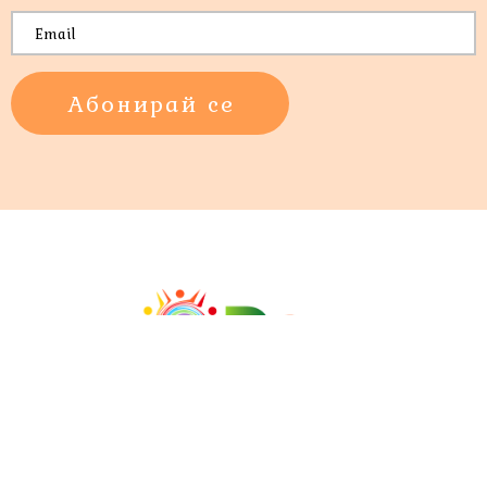
Абонирай се
Начало
Проекти
Изложби
Новини
Контакти
Арт Къща Яневи
Ателието София